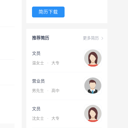
简历下载
推荐简历
更多简历
文员
温女士
·
大专
营业员
男先生
·
高中
文员
沈女士
·
大专