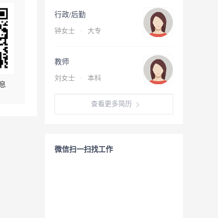
行政/后勤
钟女士
·
大专
教师
刘女士
·
本科
息
查看更多简历
微信扫一扫找工作